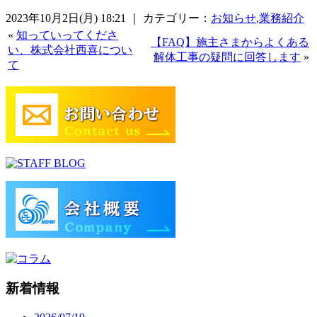
2023年10月2日(月) 18:21 ｜ カテゴリー：
お知らせ
,
業務紹介
«
知っていってくださ
【FAQ】施主さまからよくある
い、株式会社西喜につい
解体工事の疑問に回答します
»
て
新着情報