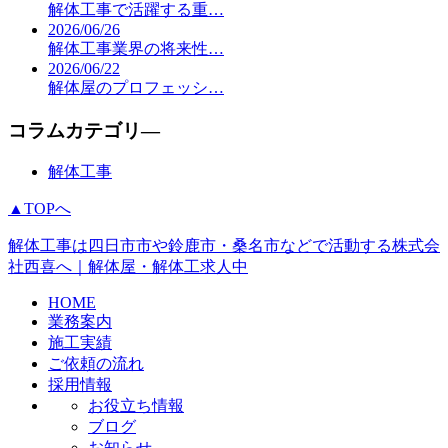
解体工事で活躍する重…
2026/06/26
解体工事業界の将来性…
2026/06/22
解体屋のプロフェッシ…
コラムカテゴリ―
解体工事
▲TOPへ
解体工事は四日市市や鈴鹿市・桑名市などで活動する株式会
社西喜へ｜解体屋・解体工求人中
HOME
業務案内
施工実績
ご依頼の流れ
採用情報
お役立ち情報
ブログ
お知らせ