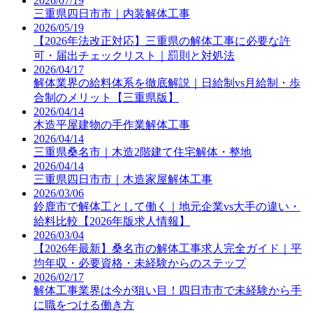
2026/07/19
三重県四日市市｜内装解体工事
2026/05/19
【2026年法改正対応】三重県の解体工事に必要な許
可・届出チェックリスト｜罰則と対処法
2026/04/17
解体業界の給料体系を徹底解説｜日給制vs月給制・歩
合制のメリット【三重県版】
2026/04/14
木造平屋建物の手作業解体工事
2026/04/14
三重県桑名市｜木造2階建て住宅解体・整地
2026/04/14
三重県四日市市｜木造家屋解体工事
2026/03/06
鈴鹿市で解体工として働く｜地元企業vs大手の違い・
給料比較【2026年版求人情報】
2026/03/04
【2026年最新】桑名市の解体工事求人完全ガイド｜平
均年収・必要資格・未経験からのステップ
2026/02/17
解体工事業界は今が狙い目！四日市市で未経験から手
に職をつける働き方