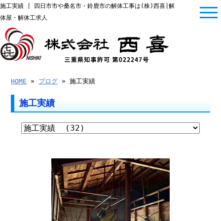
施工実績 | 四日市市や桑名市・鈴鹿市の解体工事は(株)西喜|解
体屋・解体工求人
HOME
»
ブログ
» 施工実績
施工実績