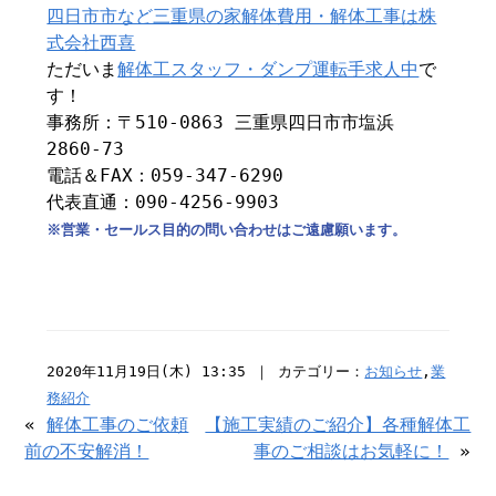
四日市市など三重県の家解体費用・解体工事は株
式会社西喜
ただいま
解体工スタッフ・ダンプ運転手求人中
で
す！
事務所：〒510-0863 三重県四日市市塩浜
2860-73
電話＆FAX：059-347-6290
代表直通：090-4256-9903
※営業・セールス目的の問い合わせはご遠慮願います。
2020年11月19日(木) 13:35 ｜ カテゴリー：
お知らせ
,
業
務紹介
«
解体工事のご依頼
【施工実績のご紹介】各種解体工
前の不安解消！
事のご相談はお気軽に！
»