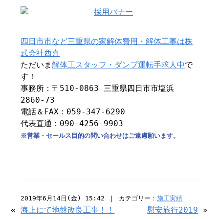
四日市市など三重県の家解体費用・解体工事は株
式会社西喜
ただいま
解体工スタッフ・ダンプ運転手求人中
で
す！
事務所：〒510-0863 三重県四日市市塩浜
2860-73
電話＆FAX：059-347-6290
代表直通：090-4256-9903
※営業・セールス目的の問い合わせはご遠慮願います。
2019年6月14日(金) 15:42 ｜ カテゴリー：
施工実績
«
海上にて地盤改良工事！！
慰安旅行2019
»