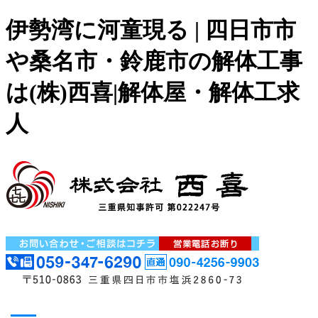
伊勢湾に河童現る | 四日市市
や桑名市・鈴鹿市の解体工事
は(株)西喜|解体屋・解体工求
人