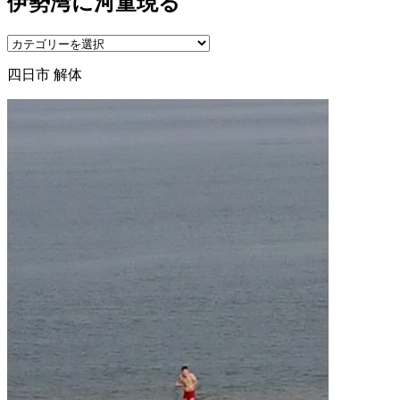
伊勢湾に河童現る
四日市 解体