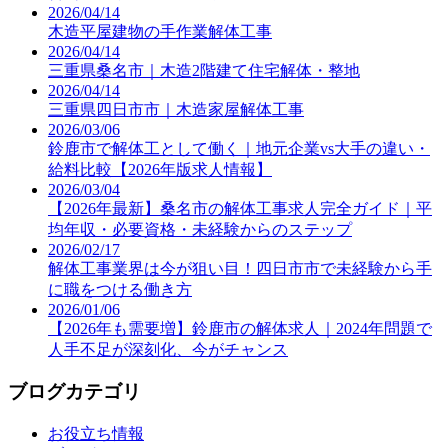
2026/04/14
木造平屋建物の手作業解体工事
2026/04/14
三重県桑名市｜木造2階建て住宅解体・整地
2026/04/14
三重県四日市市｜木造家屋解体工事
2026/03/06
鈴鹿市で解体工として働く｜地元企業vs大手の違い・
給料比較【2026年版求人情報】
2026/03/04
【2026年最新】桑名市の解体工事求人完全ガイド｜平
均年収・必要資格・未経験からのステップ
2026/02/17
解体工事業界は今が狙い目！四日市市で未経験から手
に職をつける働き方
2026/01/06
【2026年も需要増】鈴鹿市の解体求人｜2024年問題で
人手不足が深刻化、今がチャンス
ブログカテゴリ
お役立ち情報